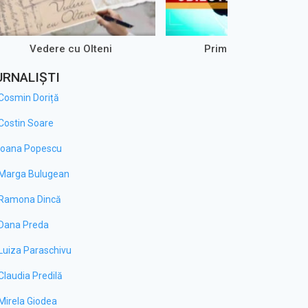
Vedere cu Olteni
Prim-Plan Obiectiv
URNALIȘTI
Cosmin Doriță
Costin Soare
Ioana Popescu
Marga Bulugean
Ramona Dincă
Dana Preda
Luiza Paraschivu
Claudia Predilă
Mirela Giodea