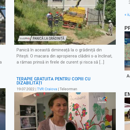
« iu
P
Panică în această dimineață la o grădiniță din
Pitești. O macara din apropierea clădirii s-a înclinat,
a
a rămas prinsă in firele de curent și risca să […]
A
TERAPIE GRATUITĂ PENTRU COPIII CU
DIZABILITĂȚI
19.07.2022
|
TVR Craiova
| Teleorman
E