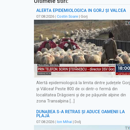
Ultimele stiri:
ALERTĂ EPIDEMIOLOGICĂ ÎN GORJ ȘI VÂLCEA
07.08.2026
|
Costin Soare
| Gorj
Alertă epidemiologică la limita dintre județele Gorj
și Vâlcea! Peste 800 de oi dintr-o fermă din
localitatea Drăgoieni și de pe pășunile alpine din
zona Transalpina […]
DUNĂREA S-A RETRAS ŞI ADUCE OAMENII LA
PLAJĂ
07.08.2026
|
Ion Mihai
| Dolj