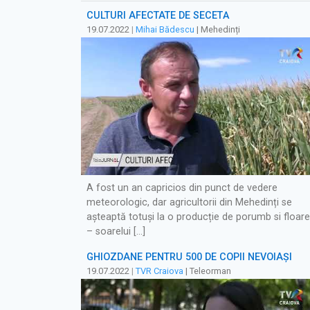
CULTURI AFECTATE DE SECETĂ
19.07.2022
|
Mihai Bădescu
| Mehedinți
A fost un an capricios din punct de vedere
meteorologic, dar agricultorii din Mehedinți se
așteaptă totuși la o producție de porumb si floar
– soarelui […]
GHIOZDANE PENTRU 500 DE COPII NEVOIAȘI
19.07.2022
|
TVR Craiova
| Teleorman