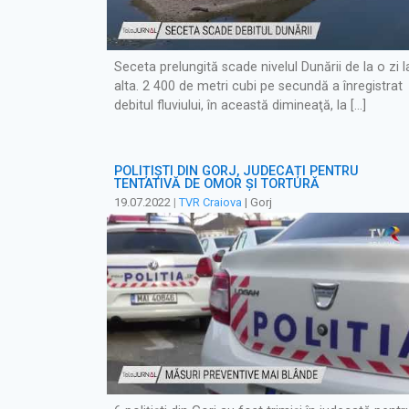
Seceta prelungită scade nivelul Dunării de la o zi l
alta. 2 400 de metri cubi pe secundă a înregistrat
debitul fluviului, în această dimineaţă, la […]
POLIȚIȘTI DIN GORJ, JUDECAȚI PENTRU
TENTATIVĂ DE OMOR ȘI TORTURĂ
19.07.2022
|
TVR Craiova
| Gorj