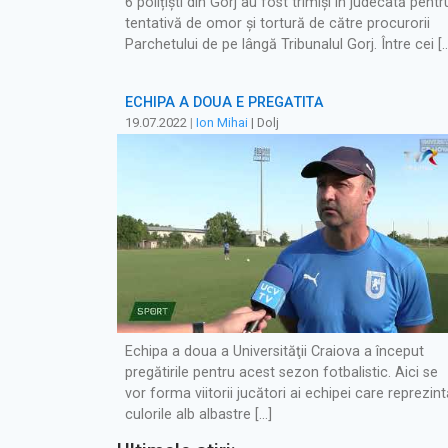
6 polițiști din Gorj au fost trimiși în judecată pentr
tentativă de omor și tortură de către procurorii
Parchetului de pe lângă Tribunalul Gorj. Între cei [
ECHIPA A DOUA E PREGĂTITĂ
19.07.2022
|
Ion Mihai
| Dolj
Echipa a doua a Universităţii Craiova a început
pregătirile pentru acest sezon fotbalistic. Aici se
vor forma viitorii jucători ai echipei care reprezint
culorile alb albastre […]