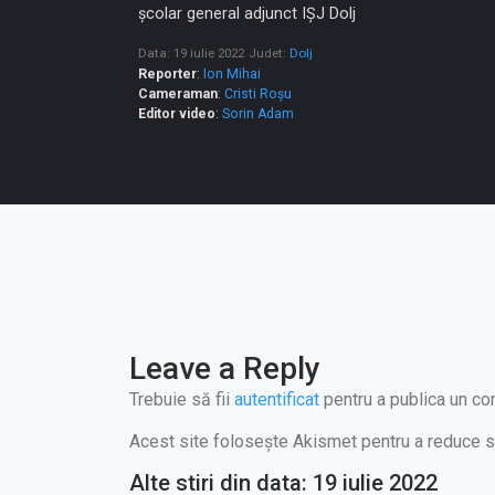
şcolar general adjunct IŞJ Dolj
Data: 19 iulie 2022
Judet:
Dolj
Reporter
:
Ion Mihai
Cameraman
:
Cristi Roșu
Editor video
:
Sorin Adam
Leave a Reply
Trebuie să fii
autentificat
pentru a publica un co
Acest site folosește Akismet pentru a reduce 
Alte stiri din data: 19 iulie 2022