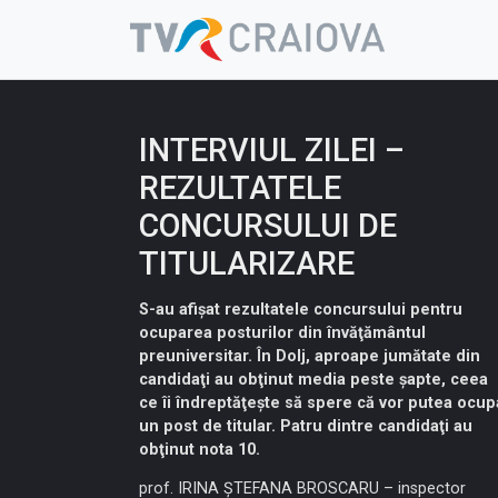
Skip
to
content
INTERVIUL ZILEI –
REZULTATELE
CONCURSULUI DE
TITULARIZARE
S-au afişat rezultatele concursului pentru
ocuparea posturilor din învăţământul
preuniversitar. În Dolj, aproape jumătate din
candidaţi au obţinut media peste şapte, ceea
ce îi îndreptăţeşte să spere că vor putea ocup
un post de titular. Patru dintre candidaţi au
obţinut nota 10.
prof. IRINA ŞTEFANA BROSCARU – inspector