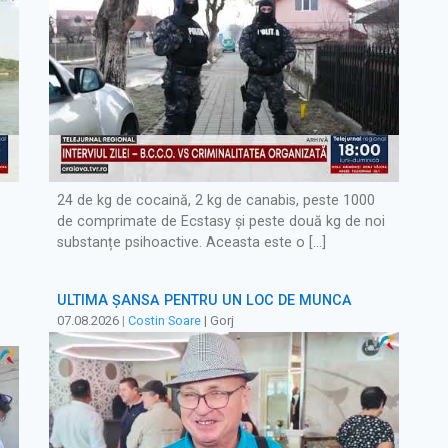
24 de kg de cocaină, 2 kg de canabis, peste 1000
de comprimate de Ecstasy și peste două kg de noi
substanțe psihoactive. Aceasta este o […]
ULTIMA ȘANSĂ PENTRU UN LOC DE MUNCĂ
07.08.2026
|
Costin Soare
| Gorj