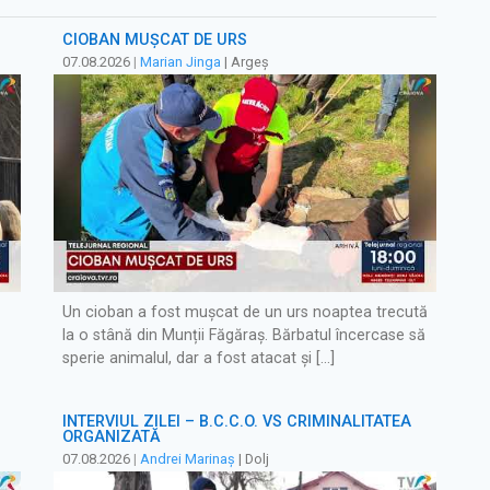
CIOBAN MUȘCAT DE URS
07.08.2026
|
Marian Jinga
| Argeș
Un cioban a fost mușcat de un urs noaptea trecută
la o stână din Munții Făgăraș. Bărbatul încercase să
sperie animalul, dar a fost atacat și […]
INTERVIUL ZILEI – B.C.C.O. VS CRIMINALITATEA
ORGANIZATĂ
07.08.2026
|
Andrei Marinaș
| Dolj