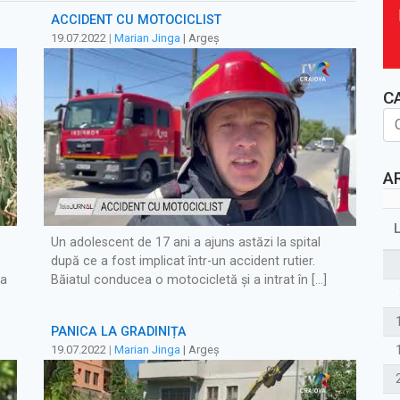
ACCIDENT CU MOTOCICLIST
19.07.2022
|
Marian Jinga
| Argeș
C
A
Un adolescent de 17 ani a ajuns astăzi la spital
după ce a fost implicat într-un accident rutier.
ea
Băiatul conducea o motocicletă și a intrat în […]
PANICĂ LA GRĂDINIȚĂ
19.07.2022
|
Marian Jinga
| Argeș