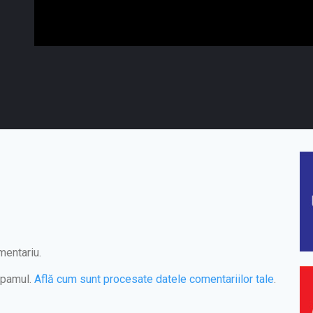
mentariu.
spamul.
Află cum sunt procesate datele comentariilor tale
.