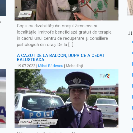
a
Copiii cu dizabilități din orașul Zimnicea și
localitățile limitrofe beneficiază gratuit de terapie,
J
în cadrul unui centru de recuperare și consiliere
psihologică din oraș. De la […]
A CĂZUT DE LA BALCON, DUPĂ CE A CEDAT
BALUSTRADA
19.07.2022
|
Mihai Bădescu
| Mehedinți