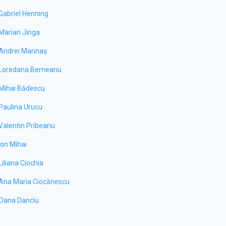
Gabriel Henning
Marian Jinga
Andrei Marinaș
Loredana Berneanu
Mihai Bădescu
Paulina Urucu
Valentin Pribeanu
Ion Mihai
Liliana Ciochia
Ana Maria Ciocănescu
Oana Danciu