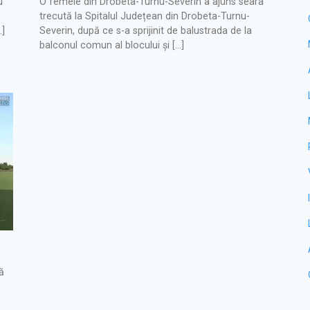
u
O femeie din Drobeta-Turnu-Severin a ajuns seara
trecută la Spitalul Județean din Drobeta-Turnu-
…]
Severin, după ce s-a sprijinit de balustrada de la
balconul comun al blocului și […]
ă