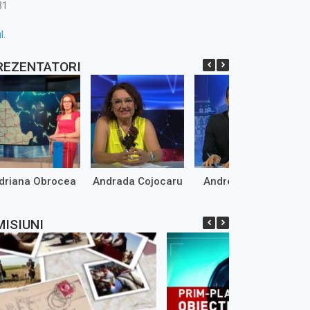
31
l.
REZENTATORI
driana Obrocea
Andrada Cojocaru
Andrei Marinaș
MISIUNI