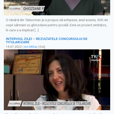
O tânără din Teleorman și-a propus să echipeze, anul acesta, 500 de
copii sărmani cu ghiozdane pentru școală. Este un proiect ambițios,
în care s-a implicat […]
INTERVIUL ZILEI – REZULTATELE CONCURSULUI DE
TITULARIZARE
19.07.2022
|
Ion Mihai
| Dolj