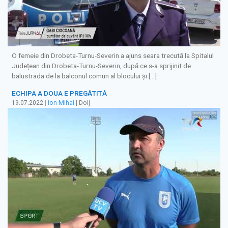
O femeie din Drobeta-Turnu-Severin a ajuns seara trecută la Spitalul
Județean din Drobeta-Turnu-Severin, după ce s-a sprijinit de
balustrada de la balconul comun al blocului și […]
ECHIPA A DOUA E PREGĂTITĂ
19.07.2022
|
Ion Mihai
| Dolj