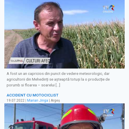
A fost un an capricios din punct de vedere meteorologic, dar
agricultorii din Mehedinți se așteaptă totuși la o producție de
porumb si floarea – soarelui […]
ACCIDENT CU MOTOCICLIST
19.07.2022
|
Marian Jinga
| Argeș