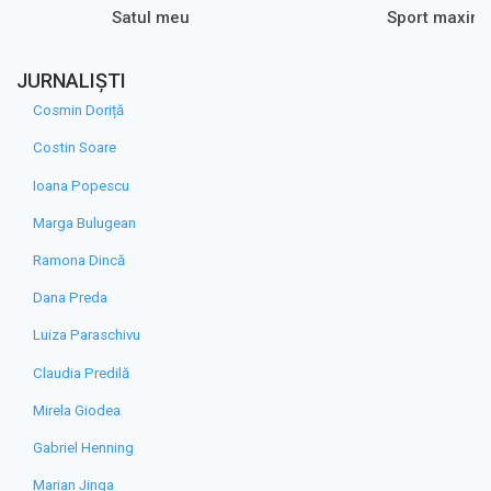
Satul meu
Sport maxim
JURNALIȘTI
Cosmin Doriță
Costin Soare
Ioana Popescu
Marga Bulugean
Ramona Dincă
Dana Preda
Luiza Paraschivu
Claudia Predilă
Mirela Giodea
Gabriel Henning
Marian Jinga