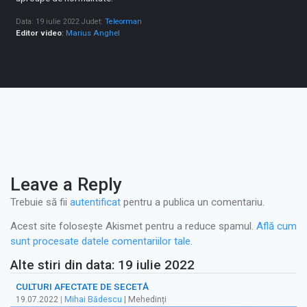
Data: 19 iulie 2022
Judet:
Teleorman
Editor video
:
Marius Anghel
Leave a Reply
Trebuie să fii
autentificat
pentru a publica un comentariu.
Acest site folosește Akismet pentru a reduce spamul.
Află cum
sunt procesate datele comentariilor tale
.
Alte stiri din data: 19 iulie 2022
CULTURI AFECTATE DE SECETĂ
19.07.2022
|
Mihai Bădescu
| Mehedinți