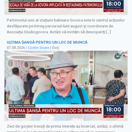
Patrimoniul unic al stațiunii balneare Govora este în centrul acțiunilor
desfășurate pe întreg parcursul lunii august și coordonate de
Asociația Studiogovora. Astăzi vă invităm să descoperiți […]
ULTIMA ȘANSĂ PENTRU UN LOC DE MUNCĂ
07.08.2026
|
Costin Soare
| Gorj
Zeci de gorjeni trecuți de prima tinerețe au încercat, astăzi, o ultimă
șansă la un loc de muncă înainte cu câțiva ani să se pensioneze.