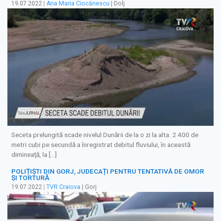
19.07.2022
|
Ana Maria Ciocănescu
| Dolj
Seceta prelungită scade nivelul Dunării de la o zi la alta. 2 400 de
metri cubi pe secundă a înregistrat debitul fluviului, în această
dimineaţă, la […]
POLIȚIȘTI DIN GORJ, JUDECAȚI PENTRU TENTATIVĂ DE OMOR
ȘI TORTURĂ
19.07.2022
|
TVR Craiova
| Gorj