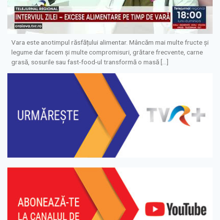
Vara este anotimpul răsfățului alimentar. Mâncăm mai multe fructe și
legume dar facem și multe compromisuri, grătare frecvente, carne
grasă, sosurile sau fast-food-ul transformă o masă […]