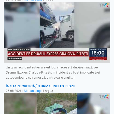
Un grav accident rutier a avut loc, în această după-amiază, pe
Drumul Expres Craiova-Pitești. În incident au fost implicate trei
autocamioane cu remorcă, dintre care unul […]
ÎN STARE CRITICĂ, ÎN URMA UNEI EXPLOZII
06.08.2026
|
Marian Jinga
| Argeș