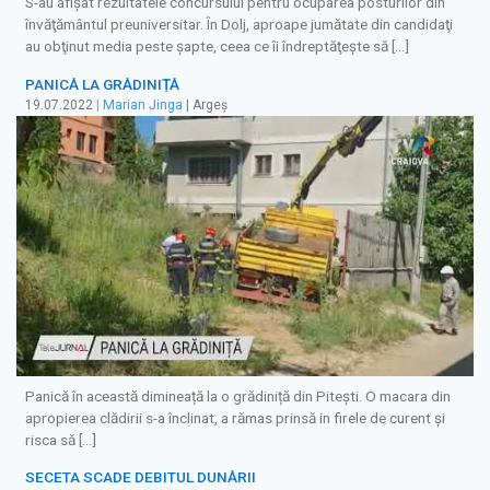
S-au afişat rezultatele concursului pentru ocuparea posturilor din
învăţământul preuniversitar. În Dolj, aproape jumătate din candidaţi
au obţinut media peste şapte, ceea ce îi îndreptăţeşte să […]
PANICĂ LA GRĂDINIȚĂ
19.07.2022
|
Marian Jinga
| Argeș
Panică în această dimineață la o grădiniță din Pitești. O macara din
apropierea clădirii s-a înclinat, a rămas prinsă in firele de curent și
risca să […]
SECETA SCADE DEBITUL DUNĂRII