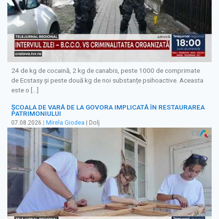
24 de kg de cocaină, 2 kg de canabis, peste 1000 de comprimate
de Ecstasy și peste două kg de noi substanțe psihoactive. Aceasta
este o […]
ȘCOALA DE VARĂ DE LA GOVORA IMPLICATĂ ÎN RESTAURAREA
PATRIMONIULUI
07.08.2026
|
Mirela Giodea
| Dolj