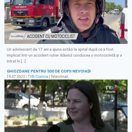
Un adolescent de 17 ani a ajuns astăzi la spital după ce a fost
implicat într-un accident rutier. Băiatul conducea o motocicletă și a
intrat în […]
GHIOZDANE PENTRU 500 DE COPII NEVOIAȘI
19.07.2022
|
TVR Craiova
| Teleorman