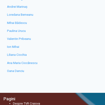
Andrei Marinaș
Loredana Berneanu
Mihai Bădescu
Paulina Urucu
Valentin Pribeanu
Ion Mihai
Liliana Ciochia
Ana Maria Ciocănescu
Oana Danciu
Pagini
Despre TVR Craiova