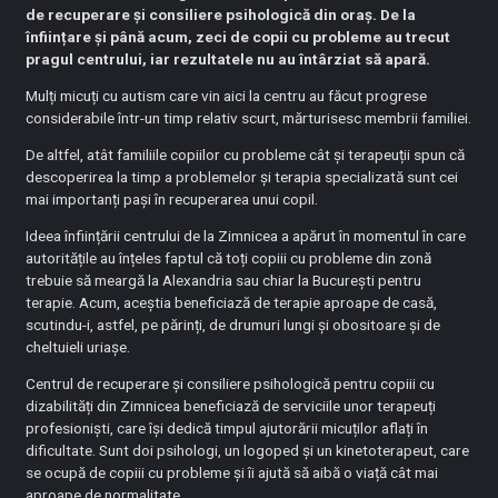
de recuperare și consiliere psihologică din oraș. De la
înființare și până acum, zeci de copii cu probleme au trecut
pragul centrului, iar rezultatele nu au întârziat să apară.
Mulți micuți cu autism care vin aici la centru au făcut progrese
considerabile într-un timp relativ scurt, mărturisesc membrii familiei.
De altfel, atât familiile copiilor cu probleme cât și terapeuții spun că
descoperirea la timp a problemelor și terapia specializată sunt cei
mai importanți pași în recuperarea unui copil.
Ideea înființării centrului de la Zimnicea a apărut în momentul în care
autoritățile au înțeles faptul că toți copiii cu probleme din zonă
trebuie să meargă la Alexandria sau chiar la București pentru
terapie. Acum, aceștia beneficiază de terapie aproape de casă,
scutindu-i, astfel, pe părinți, de drumuri lungi și obositoare și de
cheltuieli uriașe.
Centrul de recuperare și consiliere psihologică pentru copiii cu
dizabilități din Zimnicea beneficiază de serviciile unor terapeuți
profesioniști, care își dedică timpul ajutorării micuților aflați în
dificultate. Sunt doi psihologi, un logoped și un kinetoterapeut, care
se ocupă de copiii cu probleme și îi ajută să aibă o viață cât mai
aproape de normalitate.