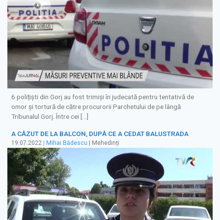
6 polițiști din Gorj au fost trimiși în judecată pentru tentativă de
omor și tortură de către procurorii Parchetului de pe lângă
Tribunalul Gorj. Între cei […]
A CĂZUT DE LA BALCON, DUPĂ CE A CEDAT BALUSTRADA
19.07.2022
|
Mihai Bădescu
| Mehedinți