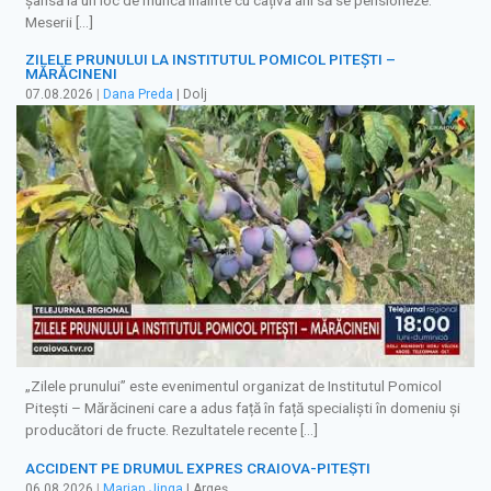
Meserii […]
ZILELE PRUNULUI LA INSTITUTUL POMICOL PITEȘTI –
MĂRĂCINENI
07.08.2026
|
Dana Preda
| Dolj
„Zilele prunului” este evenimentul organizat de Institutul Pomicol
Pitești – Mărăcineni care a adus față în față specialiști în domeniu și
producători de fructe. Rezultatele recente […]
ACCIDENT PE DRUMUL EXPRES CRAIOVA-PITEȘTI
06.08.2026
|
Marian Jinga
| Argeș