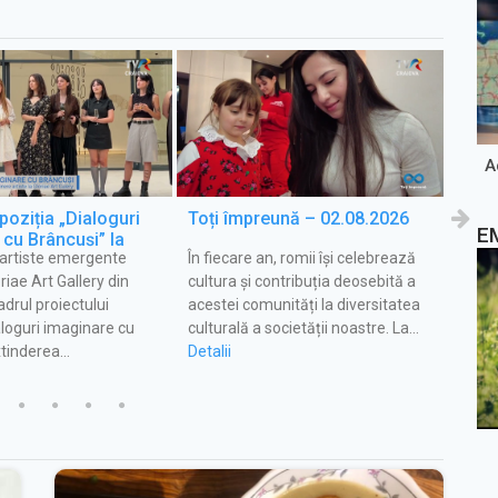
A
oziția „Dialoguri
Toți împreună – 02.08.2026
Satu
E
cu Brâncuși” la
 artiste emergente
În fiecare an, romii își celebrează
Patri
 Vara pentru voi
riae Art Gallery din
cultura și contribuția deosebită a
cu do
adrul proiectului
acestei comunități la diversitatea
culti
ialoguri imaginare cu
culturală a societății noastre. La…
cunos
xtinderea…
Detalii
ca…
Detali