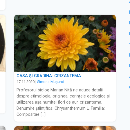
CASA ȘI GRĂDINA: CRIZANTEMA
17.11.2020
|
Simona Muşuroi
Profesorul biolog Marian Niță ne aduce detalii
despre etimologia, originea, cerințele ecologice și
utilizarea așa numitei flori de aur, crizantema.
Denumire științifică: Chrysanthemum L. Familia:
Compositae […]