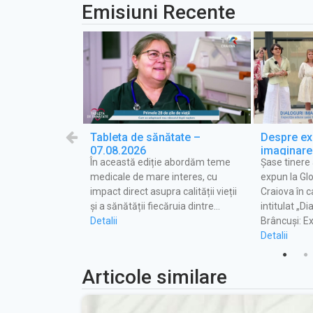
Emisiuni Recente
tovoiești,
Tableta de sănătate –
Despre exp
07.08.2026
imaginare 
 european de
În această ediție abordăm teme
Șase tinere
emisiunea
euro, Codruț
medicale de mare interes, cu
expun la Glo
iințat o nouă
impact direct asupra calității vieții
Craiova în c
 ultramodernă pe
și a sănătății fiecăruia dintre…
intitulat „D
Detalii
Brâncuși: E
Detalii
Articole similare