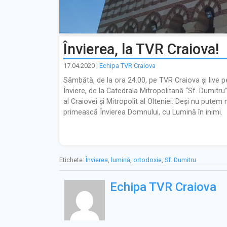
Învierea, la TVR Craiova!
17.04.2020
|
Echipa TVR Craiova
Sâmbătă, de la ora 24.00, pe TVR Craiova și live pe
Înviere, de la Catedrala Mitropolitană “Sf. Dumitru”
al Craiovei și Mitropolit al Olteniei. Deși nu putem 
primească Învierea Domnului, cu Lumină în inimi.
Etichete:
Învierea
,
lumină
,
ortodoxie
,
Sf. Dumitru
Echipa TVR Craiova