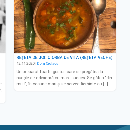
REȚETA DE JOI: CIORBĂ DE VITĂ (REȚETĂ VECHE)
12.11.2020
|
Doru Ciolacu
Un preparat foarte gustos care se pregătea la
nunțile de odinioară cu mare succes. Se gătea “din
e
mult”, în ceaune mari și se servea fierbinte cu […]
.