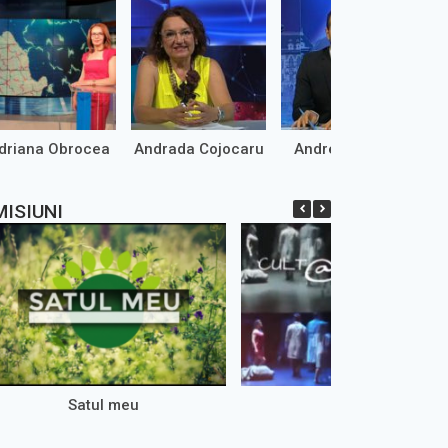
driana Obrocea
Andrada Cojocaru
Andrei Marinaș
l meu – 02.08.2026
Toți împreună – 19.07.2026
MISIUNI
cia Blăgniceanu este o tânără
Despre cum au marcat catolicii din
ctorat în horticultură care
Oltenia sărbătoarea Sfântului
vă Luffa, plantă mai
Anton vom afla la rubrica
cută ca burete natural, decât
"Diversitate religioasă". Italieni,
germani, polonezi, alături…
i
Detalii
Satul meu
Cult@rt