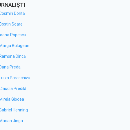
URNALIȘTI
Cosmin Doriță
Costin Soare
Ioana Popescu
Marga Bulugean
Ramona Dincă
Dana Preda
Luiza Paraschivu
Claudia Predilă
Mirela Giodea
Gabriel Henning
Marian Jinga