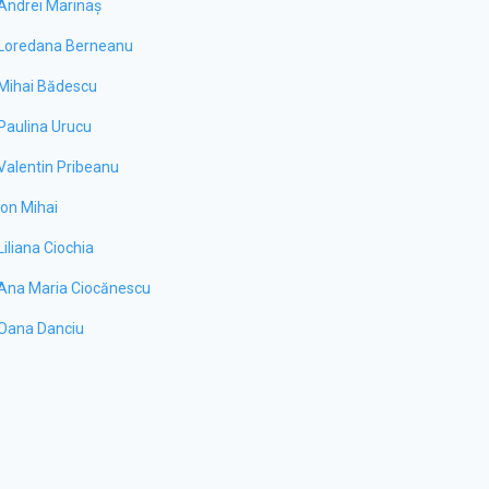
Andrei Marinaș
Loredana Berneanu
Mihai Bădescu
Paulina Urucu
Valentin Pribeanu
Ion Mihai
Liliana Ciochia
Ana Maria Ciocănescu
Oana Danciu